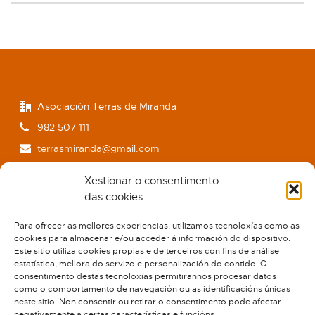
Asociación Terras de Miranda
982 507 111
terrasmiranda@gmail.com
www.terrasdemiranda.org
Xestionar o consentimento
das cookies
Para ofrecer as mellores experiencias, utilizamos tecnoloxías como as
cookies para almacenar e/ou acceder á información do dispositivo.
Este sitio utiliza cookies propias e de terceiros con fins de análise
estatística, mellora do servizo e personalización do contido. O
consentimento destas tecnoloxías permitirannos procesar datos
como o comportamento de navegación ou as identificacións únicas
neste sitio. Non consentir ou retirar o consentimento pode afectar
negativamente a certas características e funcións