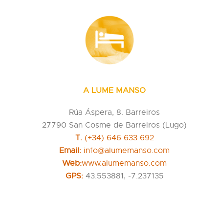
A LUME MANSO
Rúa Áspera, 8. Barreiros
27790 San Cosme de Barreiros (Lugo)
T.
(+34) 646 633 692
Email:
info@alumemanso.com
Web:
www.alumemanso.com
GPS:
43.553881, -7.237135