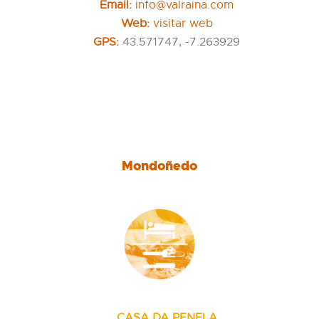
Email:
info@valraina.com
Web:
visitar web
GPS:
43.571747, -7.263929
Mondoñedo
CASA DA PENELA