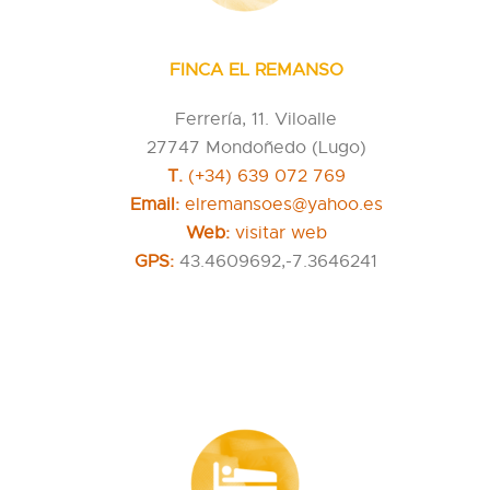
FINCA EL REMANSO
Ferrería, 11. Viloalle
27747 Mondoñedo (Lugo)
T.
(+34) 639 072 769
Email:
elremansoes@yahoo.es
Web:
visitar web
GPS:
43.4609692,-7.3646241