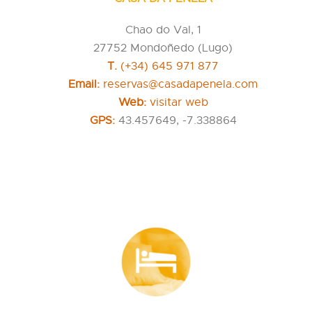
Chao do Val, 1
27752 Mondoñedo (Lugo)
T.
(+34) 645 971 877
Email:
reservas@casadapenela.com
Web:
visitar web
GPS:
43.457649, -7.338864